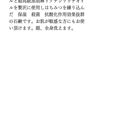
ルと最高級黒胡麻リグナンリッチオイ
ルを贅沢に使用しはちみつを練り込ん
だ 保湿 殺菌 抗酸化作用効果抜群
の石鹸です。お肌が敏感な方にもお使
い頂けます。顔、全身洗えます。
ティーツリーとラベンダーの香り
瀬戸内の島の中でも澱みの無い清浄な
澄んだ海水を汲み上げ、塩田で水分を
飛ばし、塩分濃度を10%程度まで上げ
かん水を作り、鉄釜で1〜2週間薪の火
を絶やさす炊き上げ、更に杉樽で寝か
せて、味を均一にするために馴染ませ
た後、
結晶を取り出した海塩を使用。
引き締め効果 代謝アップ効果 敏感
肌の方へおすすめです。